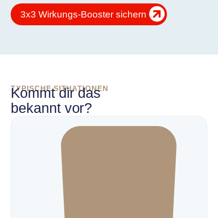
3x3 Wirkungs-Booster sichern
TYPISCHE SITUATIONEN
Kommt dir das
bekannt vor?